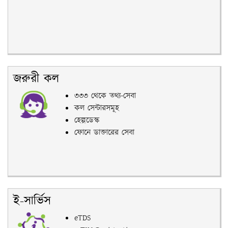
জরুরী কল
৩৩৩ থেকে তথ্য-সেবা
কল সেন্টারসমূহ
হেল্পডেস্ক
ফোনে ডাক্তারের সেবা
ই-সার্ভিস
eTDS